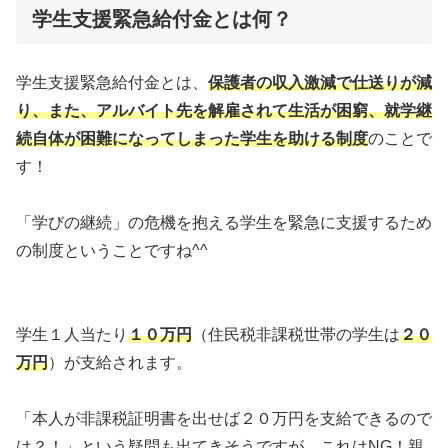
学生支援緊急給付金とは何？
学生支援緊急給付金とは、
保護者の収入激減で仕送りが減
り、また、アルバイト先を解雇されて生活が困窮、就学継
続自体が困難になってしまった学生を助ける制度
のことで
す！
「学びの継続」の危機を抱える学生を緊急に支援するため
の制度ということですね^^
学生１人当たり
１０万円
（住民税非課税世帯の学生は
２０
万円
）が支給されます。
「本人が非課税証明書を出せば２０万円を支給できるので
は？！」という疑問も出てきそうですが、これはNG！親