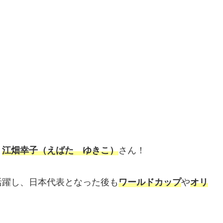
、
江畑幸子（えばた ゆきこ）
さん！
活躍し、日本代表となった後も
ワールドカップ
や
オリ