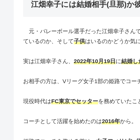
江畑幸子には結婚相手(旦那)か
元・バレーボール選手だった江畑幸子さんで
ているのか、そして
子供
はいるのかどうか気
実は江畑幸子さん、
2022年10月19日
に
結婚し
お相手の方は、Vリーグ女子1部の姫路でコー
現役時代は
FC東京でセッター
を務めていたこ
コーチとして活躍を始めたのは
2016年
から。