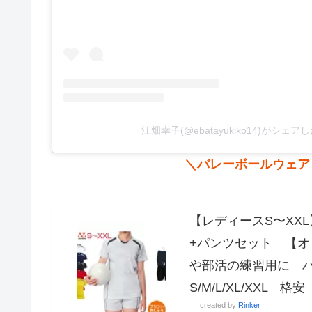
江畑幸子(@ebatayukiko14)がシェア
＼バレーボールウェア
【レディースS〜XX
+パンツセット 【
や部活の練習用に 
S/M/L/XL/XXL 格安
created by
Rinker