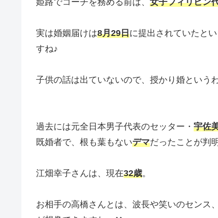
姫路でコーチを務める前は、
女子フィリピン
実は婚姻届けは
8月29日
に提出されていたとい
すね♪
子供の話は出ていないので、授かり婚という
過去には元全日本男子代表のセッター・
宇佐
既婚者で、根も葉もない
デマ
だったことが判
江畑幸子さんは、現在
32歳
。
お相手の高橋さんとは、波長や笑いのセンス