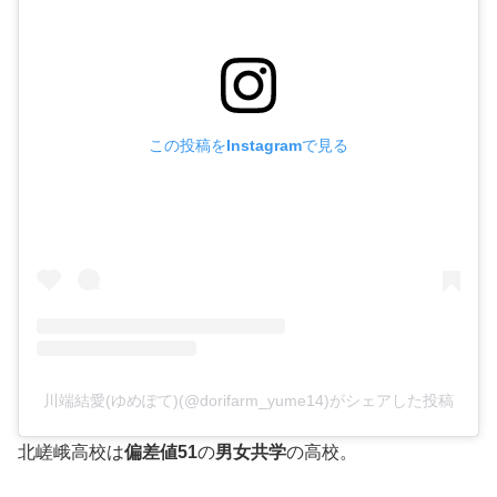
この投稿をInstagramで見る
川端結愛(ゆめぽて)(@dorifarm_yume14)がシェアした投稿
北嵯峨高校は
偏差値51
の
男女共学
の高校。