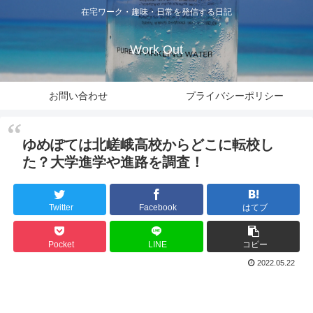
在宅ワーク・趣味・日常を発信する日記
Work Out
お問い合わせ
プライバシーポリシー
ゆめぽては北嵯峨高校からどこに転校し
た？大学進学や進路を調査！
Twitter
Facebook
はてブ
Pocket
LINE
コピー
2022.05.22