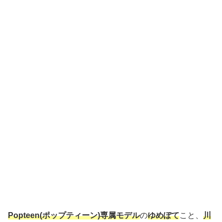
Popteen(ポップティーン)専属モデル
の
ゆめぽて
こと、
川