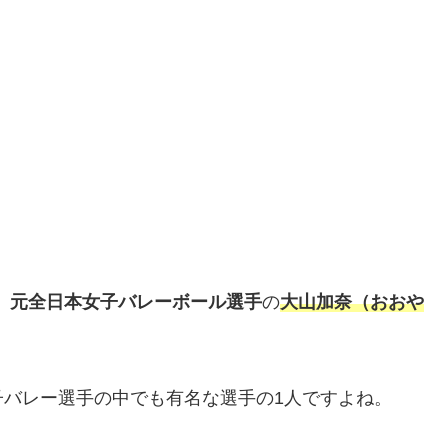
、
元全日本女子バレーボール選手
の
大山加奈（おおや
子バレー選手の中でも有名な選手の1人ですよね。