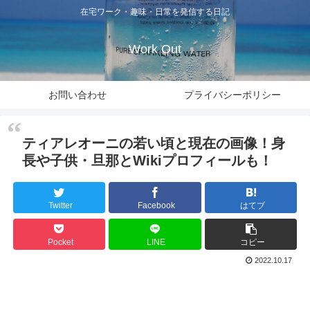
在宅ワーク・趣味・日常を発信する日記
Work Out
お問い合わせ
プライバシーポリシー
ティアレオーニの若い頃と現在の画像！身
長や子供・旦那とWikiプロフィールも！
Twitter
Facebook
はてブ
Pocket
LINE
コピー
2022.10.17