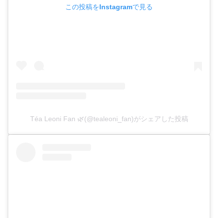
この投稿をInstagramで見る
Téa Leoni Fan 🌿(@tealeoni_fan)がシェアした投稿