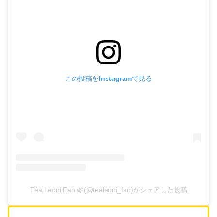
この投稿をInstagramで見る
Téa Leoni Fan 🌿(@tealeoni_fan)がシェアした投稿