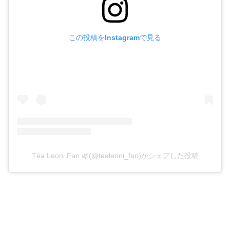
この投稿をInstagramで見る
Téa Leoni Fan 🌿(@tealeoni_fan)がシェアした投稿