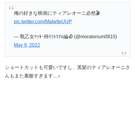
俺の好きな映画にティアレオーニ必然🎬
pic.twitter.com/MaIwItxUUP
— 戰乙女ﾏｯｷｰ🧸ﾓﾗﾄﾘｱﾑ編🥀 (@moratorium0810)
May 9, 2022
ショートカットも可愛いですし、黒髪のティアレオーニさ
んもまた素敵すぎます…♪