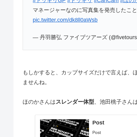
#ドッキリGP
#ドッキリ
#CanCam
#ほの
マネージャーなのに写真集を発売したこ
pic.twitter.com/dk8ll0aWsb
— 丹羽勝弘 ファイブツアーズ (@fivetours
もしかすると、カップサイズだけで言えば、
ませんね。
ほのかさんは
スレンダー体型
、池田桃子さん
Post
Post