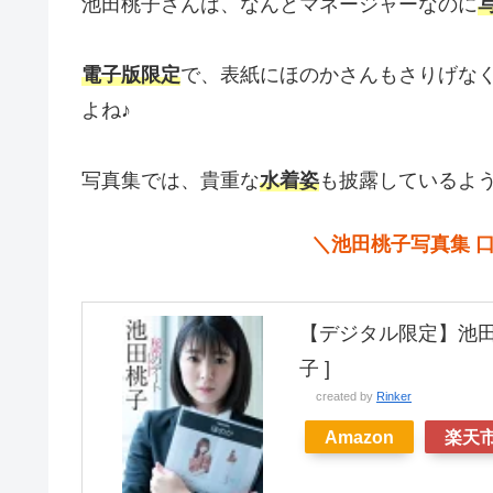
池田桃子さんは、なんとマネージャーなのに
電子版限定
で、表紙にほのかさんもさりげな
よね♪
写真集では、貴重な
水着姿
も披露しているよ
＼池田桃子写真集 
【デジタル限定】池田
子 ]
created by
Rinker
Amazon
楽天