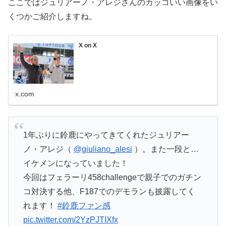
ここではジュリアーノ・アレジさんのカッコいい画像をい
くつかご紹介しますね。
X on X
x.com
1年ぶりに鈴鹿にやってきてくれたジュリアー
ノ・アレジ（
@giuliano_alesi
）。また一段と…
イケメンになっていました！
今回はフェラーリ458challengeで親子でのガチン
コ対決する他、F187でのデモランも披露してく
れます！
#鈴鹿ファン感
pic.twitter.com/2YzPJTIXfx