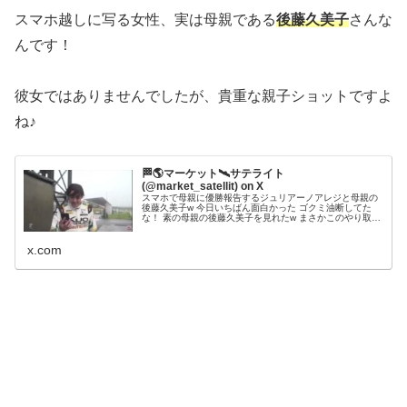
スマホ越しに写る女性、実は母親である
後藤久美子
さんな
んです！
彼女ではありませんでしたが、貴重な親子ショットですよ
ね♪
🏁🌎マーケット🛰️サテライト
(@market_satellit) on X
スマホで母親に優勝報告するジュリアーノアレジと母親の
後藤久美子w 今日いちばん面白かった ゴクミ油断してた
な！ 素の母親の後藤久美子を見れたw まさかこのやり取り
が声まで拾われ拡散されるとも思ってないと思う
#SFormula #後藤久美子 #ゴクミ #アレジ
x.com