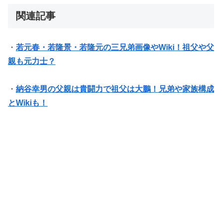
関連記事
・
若元春・若隆景・若隆元の三兄弟画像やWiki！祖父や父
親も元力士？
・
納谷幸男の父親は貴闘力で祖父は大鵬！兄弟や家族構成
とWikiも！