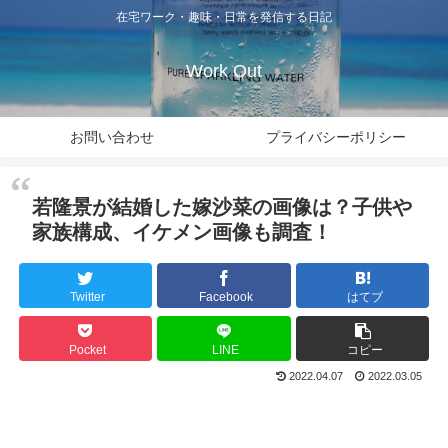
在宅ワーク・趣味・日常を発信する日記
Work Out
お問い合わせ
プライバシーポリシー
若隆景が結婚した嫁沙菜の画像は？子供や
家族構成、イケメン画像も調査！
Twitter
Facebook
はてブ
Pocket
LINE
コピー
2022.04.07
2022.03.05