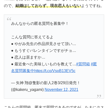
ので、
結婚はしておらず、現在恋人もいない
ようですね。
みんなからの匿名質問を募集中！
こんな質問に答えてるよ
● やがみ先生の作品拝見させて頂い…
● もうすぐバレンタインですがチョ…
● 恋人は居ますか…
● 最近食べた美味しいものを教えて…
#質問箱
#匿
名質問募集中
https://t.co/VsoB13EV5c
— 矢神 翔@隻影の影人2巻3/29日発売！
(@kakeru_yagami)
November 12, 2021
こちらの質問箱、匿名で質問できるのですが、たまにクス