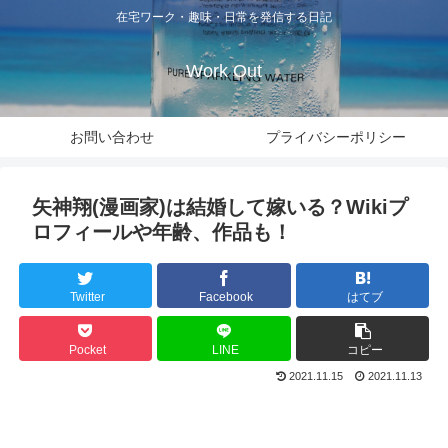
在宅ワーク・趣味・日常を発信する日記
Work Out
お問い合わせ
プライバシーポリシー
矢神翔(漫画家)は結婚して嫁いる？Wikiプ
ロフィールや年齢、作品も！
Twitter
Facebook
はてブ
Pocket
LINE
コピー
2021.11.15
2021.11.13