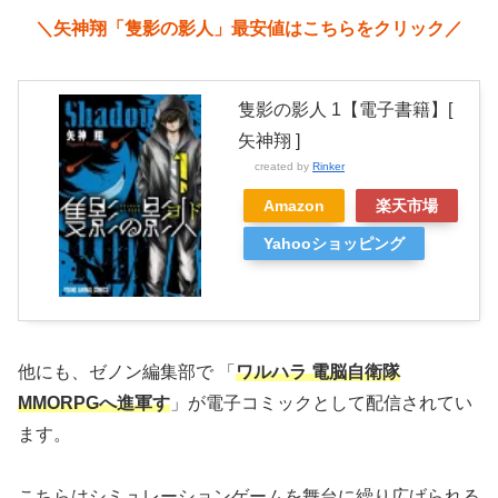
＼矢神翔「
隻影の影人
」最安値はこちらをクリック／
隻影の影人 1【電子書籍】[
矢神翔 ]
created by
Rinker
Amazon
楽天市場
Yahooショッピング
他にも、ゼノン編集部で 「
ワルハラ 電脳自衛隊
MMORPGへ進軍す
」が電子コミックとして配信されてい
ます。
こちらはシミュレーションゲームを舞台に繰り広げられる