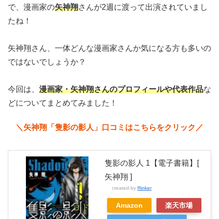
で、漫画家の
矢神翔
さんが2週に渡って出演されていまし
たね！
矢神翔さん、一体どんな漫画家さんか気になる方も多いの
ではないでしょうか？
今回は、
漫画家・矢神翔さんのプロフィールや代表作品
な
どについてまとめてみました！
＼矢神翔「
隻影の影人
」口コミはこちらをクリック／
隻影の影人 1【電子書籍】[
矢神翔 ]
created by
Rinker
Amazon
楽天市場