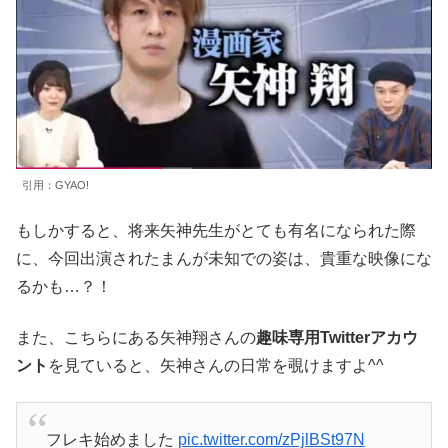
引用：GYAO!
もしかすると、将来矢神先生がとても有名になられた際
に、今回出演されたまんが未知での姿は、貴重な映像にな
るかも…？！
また、こちらにある矢神翔さんの
趣味専用Twitterアカウ
ント
を見ていると、矢神さんの日常を覗けますよ^^
フレキ始めました
pic.twitter.com/zPjlBSt97N