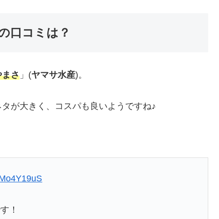
の口コミは？
やまさ
」(
ヤマサ水産
)。
タが大きく、コスパも良いようですね♪
WPMo4Y19uS
です！