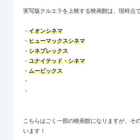
実写版クルエラを上映する映画館は、現時点
・
イオンシネマ
・
ヒューマックスシネマ
・
シネプレックス
・
ユナイテッド・シネマ
・
ムービックス
・
・
こちらはごく一部の映画館になりますが、そ
います！