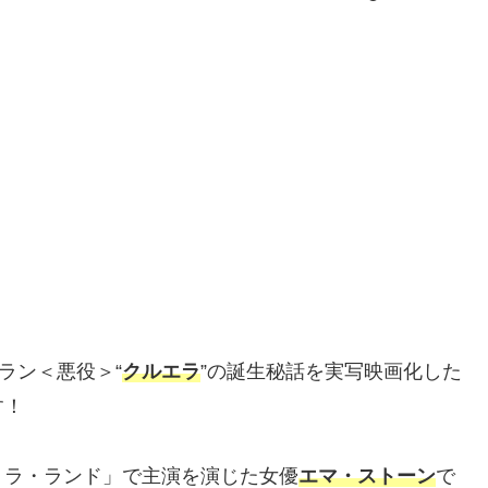
ラン＜悪役＞“
クルエラ
”の誕生秘話を実写映画化した
す！
・ラ・ランド」で主演を演じた女優
エマ・ストーン
で