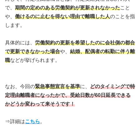
で、
期間の定めのある労働契約が更新されなかった
こと
や、
働けるのに止むを得ない理由で離職した人
のことを指
します。
具体的には、
労働契約の更新を希望したのに会社側の都合
で更新できなかった場合
や、
結婚、配偶者の転勤に伴う離
職
などが挙げられます。
なお、今回の
緊急事態宣言を基準
に、
どのタイミングで特
定理由離職者になったかで、受給日数が60日延長できる
かどうか変わって来そうです！
⇒詳細は
こちら
。