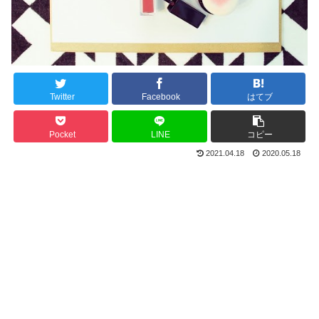
Twitter
Facebook
はてブ
Pocket
LINE
コピー
2021.04.18
2020.05.18