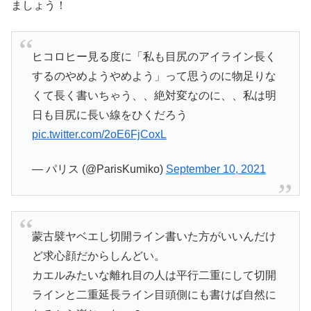
ましょう！
ヒコロヒー見る度に「私も目尻のアイライン長く
するのやめようやめよう」って思うのに物足りな
くて長く書いちゃう、、絶対変なのに、、私は明
日も目尻に長い線をひくだろう
pic.twitter.com/2oE6FjCoxL
— パリス (@ParisKumiko)
September 10, 2021
蒙古襞ヤベエし切開ライン書いた方がいいんだけ
ど求心顔だからしんどい。
カエルみたいな離れ目の人は平行二重にして切開
ラインと二重延長ライン目頭側にも書けば自然に