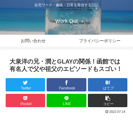
在宅ワーク・趣味・日常を発信する日記
Work Out
お問い合わせ
プライバシーポリシー
大泉洋の兄・潤とGLAYの関係！函館では
有名人で父や祖父のエピソードもスゴい！
Twitter
Facebook
はてブ
Pocket
LINE
コピー
2022.07.14