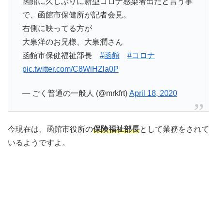
函館に久しぶりに新型コロナ感染者出たと言う事
で、函館市保健所が記者会見。
右側に映ってる方が
大泉洋のお兄様、大泉潤さん
函館市保健福祉部長
#函館
#コロナ
pic.twitter.com/C8WiHZla0P
— ごく普通の一般人 (@mrkfrt)
April 18, 2020
今現在は、函館市役所の
保険福祉部長
として業務をされて
いるようですよ。