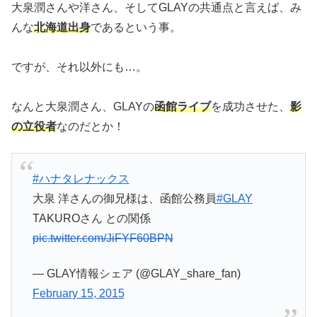
大泉潤さんや洋さん、そしてGLAYの共通点と言えば、み
んな
北海道出身
であるという事。
ですが、それ以外にも…。
なんと大泉潤さん、GLAYの
函館ライブ
を成功させた、
影
の立役者
なのだとか！
#ハナタレナックス
大泉 洋さんの御兄様は、函館公務員
#GLAY
TAKUROさん との関係
pic.twitter.com/JiFYF60BPN
— GLAY情報シェア (@GLAY_share_fan)
February 15, 2015