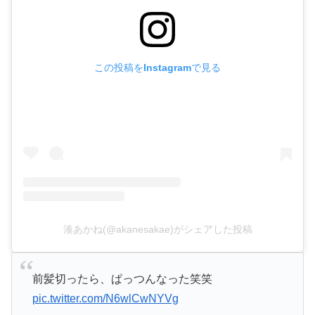
この投稿をInstagramで見る
湊あかね(@akanesakae)がシェアした投稿
前髪切ったら、ぱっつんなった笑笑
pic.twitter.com/N6wlCwNYVg