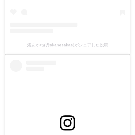
湊あかね(@akanesakae)がシェアした投稿