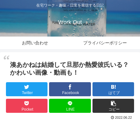
在宅ワーク・趣味・日常を発信する日記
Work Out
お問い合わせ
プライバシーポリシー
湊あかねは結婚して旦那か熱愛彼氏いる？
かわいい画像・動画も！
Twitter
Facebook
はてブ
Pocket
LINE
コピー
2022.06.22