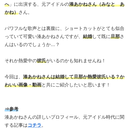
へ
」に出演する、元アイドルの
湊あかねさん（みなと あ
かね）
さん。
パワフルな歌声とは裏腹に、ショートカットがとても似合
っていて可愛い湊あかねさんですが、
結婚
して既に
旦那
さ
んはいるのでしょうか…？
それか熱愛中の
彼氏
がいるのかも知れませんね！
今回は、
湊あかねさんは結婚して旦那か熱愛彼氏いる？か
わいい画像・動画
と共にご紹介したいと思います！
⇒参考
湊あかねさんの詳しいプロフィール、元アイドル時代に関
する記事は
コチラ
。