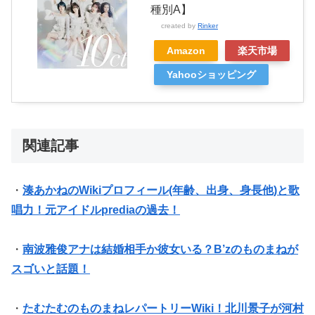
種別A】
created by
Rinker
Amazon
楽天市場
Yahooショッピング
関連記事
・
湊あかねのWikiプロフィール(年齢、出身、身長他)と歌
唱力！元アイドルprediaの過去！
・
南波雅俊アナは結婚相手か彼女いる？B’zのものまねが
スゴいと話題！
・
たむたむのものまねレパートリーWiki！北川景子が河村