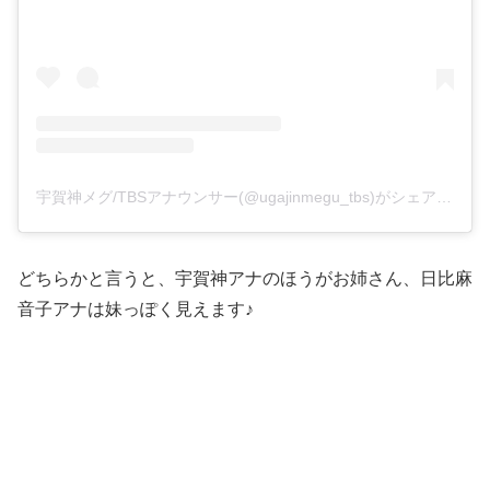
宇賀神メグ/TBSアナウンサー(@ugajinmegu_tbs)がシェアした投稿
どちらかと言うと、宇賀神アナのほうがお姉さん、日比麻
音子アナは妹っぽく見えます♪