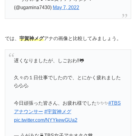
(@ugamina7430)
May 7, 2022
では、
宇賀神メグ
アナの画像と比較してみましょう。
遅くなりましたが、しごおわ‼️🐸
久々の１日仕事でしたので、とにかく疲れました
💦💦💦
今日頑張った皆さん、お疲れ様でした✨✨✨
#TBS
アナウンサー
#宇賀神メグ
pic.twitter.com/NYYkewGUa2
— うがみな🍵TBS女子アナオタク💙