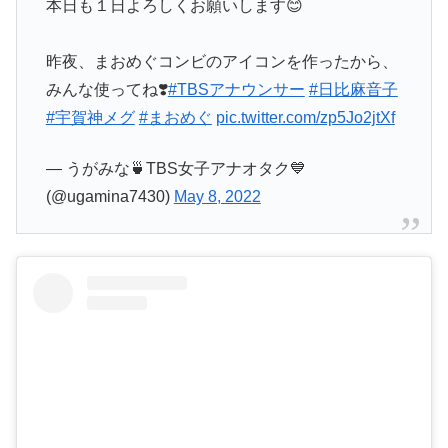
本日も１日よろしくお願いします😊
昨夜、まおめぐコンビのアイコンを作ったから、
みんな使ってね❣️
#TBSアナウンサー
#日比麻音子
#宇賀神メグ
#まおめぐ
pic.twitter.com/zp5Jo2jtXf
— うがみな🍵TBS女子アナオタク💙
(@ugamina7430)
May 8, 2022