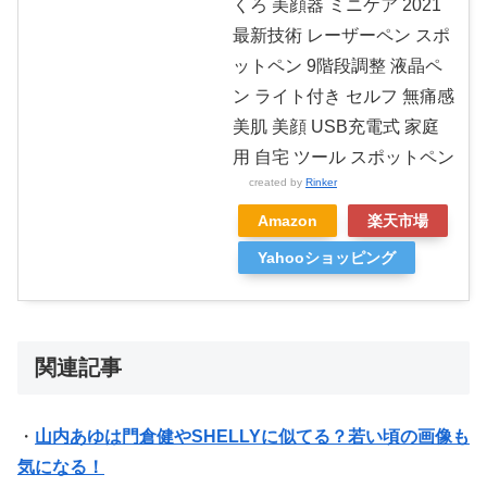
くろ 美顔器 ミニケア 2021
最新技術 レーザーペン スポ
ットペン 9階段調整 液晶ペ
ン ライト付き セルフ 無痛感
美肌 美顔 USB充電式 家庭
用 自宅 ツール スポットペン
created by
Rinker
Amazon
楽天市場
Yahooショッピング
関連記事
・
山内あゆは門倉健やSHELLYに似てる？若い頃の画像も
気になる！