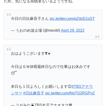
ため、気になる視聴者もいるようですね。
今日の日比麻音子さん
pic.twitter.com/qZjtnD1oST
— うおのめ波止場 (@mexitil)
April 29, 2022
おはようございます❣️☀️
今日はＧＷ休暇最終日なので仕事はお休みです
😴
本日も１日よろしくお願いします😊
#TBSアナウ
ンサー
#日比麻音子
pic.twitter.com/NpTG2RGPnZ
— うがみな🍵TBS女子アナオタク💙