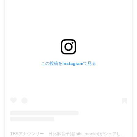
この投稿をInstagramで見る
TBSアナウンサー 日比麻音子(@hibi_maoko)がシェアした投稿