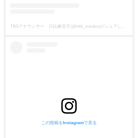
TBSアナウンサー 日比麻音子(@hibi_maoko)がシェアした投稿
この投稿をInstagramで見る