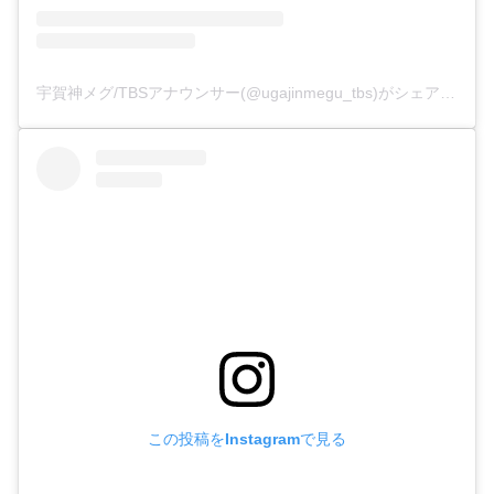
宇賀神メグ/TBSアナウンサー(@ugajinmegu_tbs)がシェアした投稿
この投稿をInstagramで見る