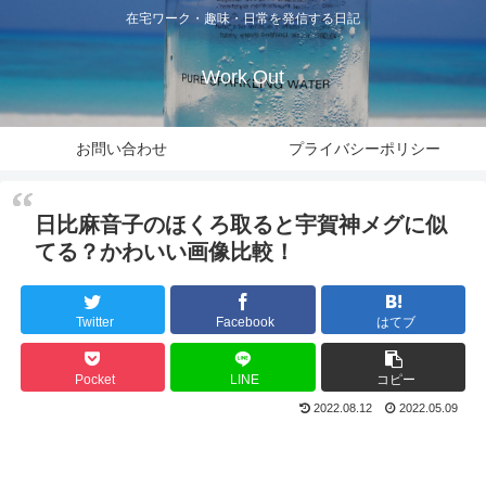
在宅ワーク・趣味・日常を発信する日記
Work Out
お問い合わせ
プライバシーポリシー
日比麻音子のほくろ取ると宇賀神メグに似
てる？かわいい画像比較！
Twitter
Facebook
はてブ
Pocket
LINE
コピー
2022.08.12
2022.05.09