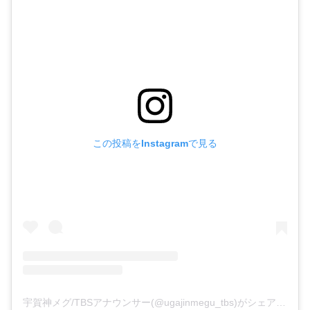
この投稿をInstagramで見る
宇賀神メグ/TBSアナウンサー(@ugajinmegu_tbs)がシェアした投稿