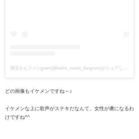
海宝さんファンgram(@kaiho_naoto_fangram)がシェアした投稿
どの画像もイケメンですね～♪
イケメンな上に歌声がステキだなんて、女性が虜になるわ
けですね^^