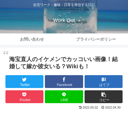
在宅ワーク・趣味・日常を発信する日記
Work Out
お問い合わせ
プライバシーポリシー
海宝直人のイケメンでカッコいい画像！結
婚して嫁か彼女いる？Wikiも！
Twitter
Facebook
はてブ
Pocket
LINE
コピー
2022.05.02
2022.04.30