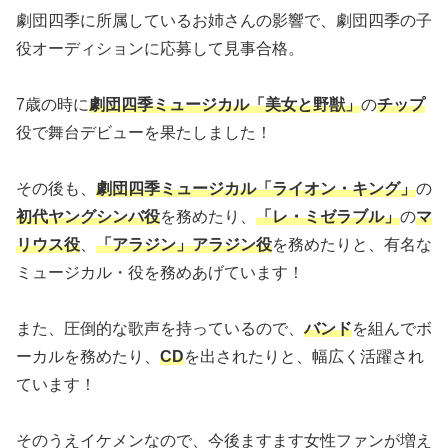
劇団四季に所属しているお姉さんの影響で、劇団四季の子
役オーディションに応募して見事合格。
7歳の時に
劇団四季ミュージカル「美女と野獣」
の
チップ
役で舞台デビューを果たしました！
その後も、
劇団四季ミュージカル「ライオン・キング」
の
初代ヤングシンバ役
を務めたり、
「レ・ミゼラブル」
の
マ
リウス役
、
「アラジン」アラジン役
を務めたりと、有名な
ミュージカル・役を務めあげています！
また、圧倒的な歌声を持っているので、
バンド
を組んでボ
ーカルを務めたり、
CD
を出されたりと、幅広く活躍され
ています！
そのうえイケメンなので、今後ますます女性ファンが増え