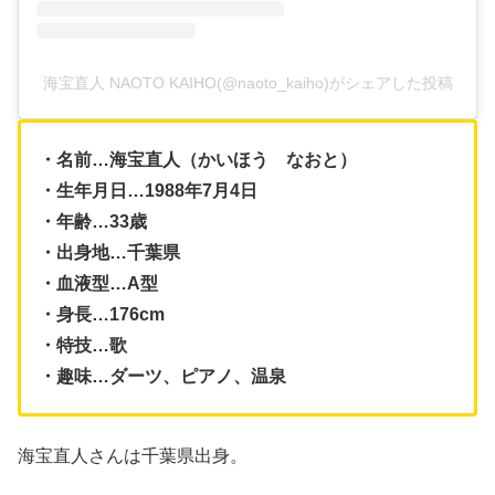
海宝直人 NAOTO KAIHO(@naoto_kaiho)がシェアした投稿
・名前…海宝直人（かいほう なおと）
・生年月日…1988年7月4日
・年齢…33歳
・出身地…千葉県
・血液型…A型
・身長…176cm
・特技…歌
・趣味…ダーツ、ピアノ、温泉
海宝直人さんは千葉県出身。