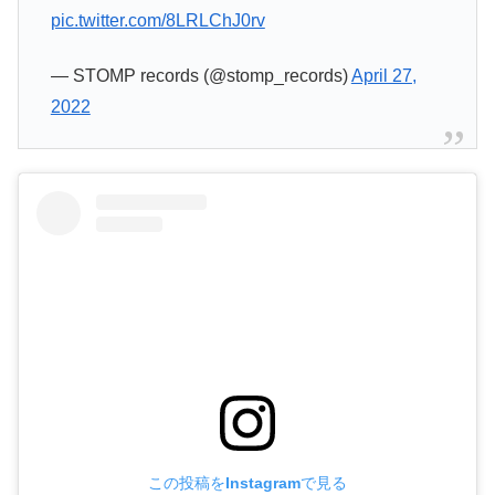
pic.twitter.com/8LRLChJ0rv
— STOMP records (@stomp_records)
April 27,
2022
この投稿をInstagramで見る