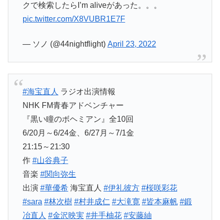
クで検索したらI’m aliveがあった。。。
pic.twitter.com/X8VUBR1E7F
— ソノ (@44nightflight)
April 23, 2022
#海宝直人
ラジオ出演情報
NHK FM青春アドベンチャー
『黒い瞳のボヘミアン』全10回
6/20月～6/24金、6/27月～7/1金
21:15～21:30
作
#山谷典子
音楽
#関向弥生
出演
#華優希
海宝直人
#伊礼彼方
#桜咲彩花
#sara
#林次樹
#村井成仁
#大滝寛
#皆本麻帆
#鍛
冶直人
#金沢映実
#井手柚花
#安藤紬