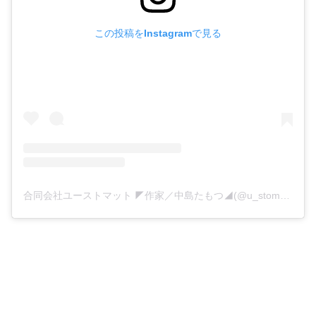
この投稿をInstagramで見る
合同会社ユーストマット ◤作家／中島たもつ◢(@u_stomat_llc)がシェアした投稿