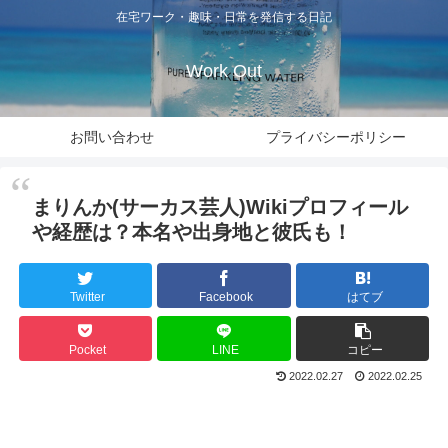
在宅ワーク・趣味・日常を発信する日記
Work Out
お問い合わせ
プライバシーポリシー
まりんか(サーカス芸人)Wikiプロフィール
や経歴は？本名や出身地と彼氏も！
Twitter
Facebook
はてブ
Pocket
LINE
コピー
2022.02.27
2022.02.25