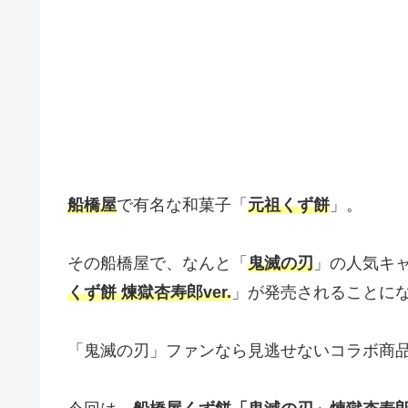
船橋屋
で有名な和菓子「
元祖くず餅
」。
その船橋屋で、なんと「
鬼滅の刃
」の人気キ
くず餅 煉獄杏寿郎ver.
」が発売されることに
「鬼滅の刃」ファンなら見逃せないコラボ商