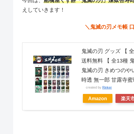
今回は、
船橋屋くず餅「鬼滅の刃」煉獄杏寿郎
えしていきます！
＼
鬼滅の刃メモ帳 
鬼滅の刃 グッズ 【 全
送料無料 【 全13種 
鬼滅の刃 きめつのやい
時透 無一郎 甘露寺蜜
created by
Rinker
Amazon
楽天