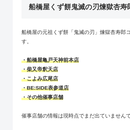
船橋屋くず餅鬼滅の刃煉獄杏寿
船橋屋の元祖くず餅「鬼滅の刃」煉獄杏寿郎コ
す。
・船橋屋亀戸天神前本店
・柴又帝釈天店
・こよみ広尾店
・BE:SIDE表参道店
・その他催事店舗
催事店舗の情報は現時点でまだ出ていません