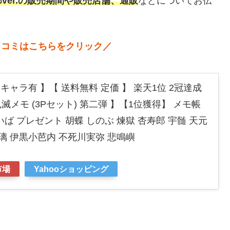
ver.の販売期間や販売店舗、通販
などについてお伝
口コミはこちらをクリック
／
キャラ有 】【 送料無料 定価 】 楽天1位 2冠達成
鬼滅メモ (3Pセット) 第二弾 】【1位獲得】 メモ帳
ば プレゼント 胡蝶 しのぶ 煉獄 杏寿郎 宇髄 天元
璃 伊黒小芭内 不死川実弥 悲鳴嶼
市場
Yahooショッピング