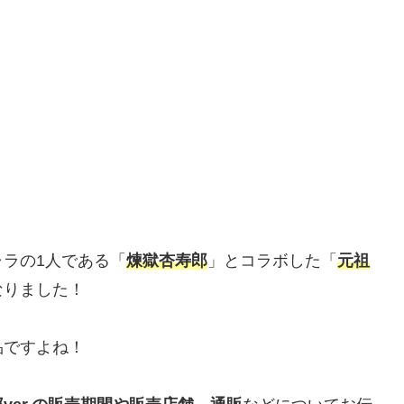
ャラの1人である「
煉獄杏寿郎
」とコラボした「
元祖
なりました！
品ですよね！