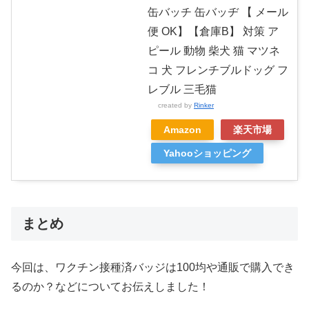
缶バッチ 缶バッヂ 【 メール
便 OK】【倉庫B】 対策 ア
ピール 動物 柴犬 猫 マツネ
コ 犬 フレンチブルドッグ フ
レブル 三毛猫
created by
Rinker
Amazon
楽天市場
Yahooショッピング
まとめ
今回は、ワクチン接種済バッジは100均や通販で購入でき
るのか？などについてお伝えしました！