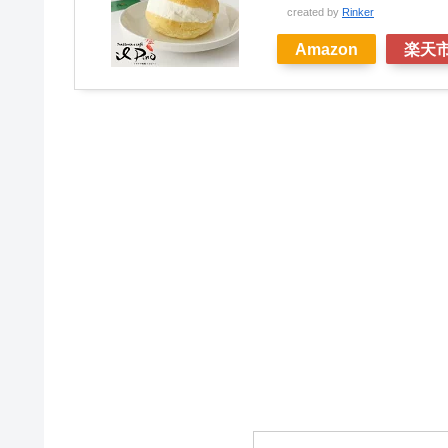
created by
Rinker
Amazon
楽天