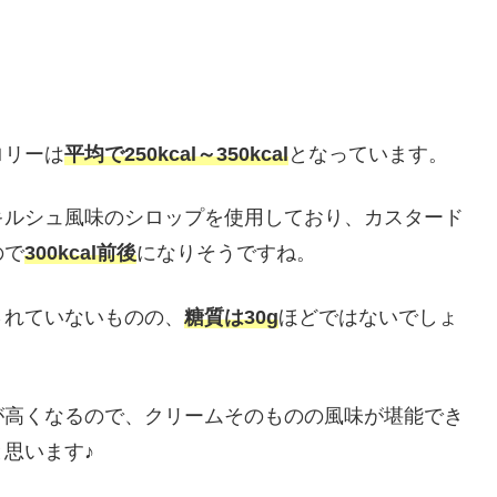
ロリーは
平均で250kcal～350kcal
となっています。
キルシュ風味のシロップを使用しており、カスタード
ので
300kcal前後
になりそうですね。
されていないものの、
糖質は30g
ほどではないでしょ
が高くなるので、クリームそのものの風味が堪能でき
思います♪