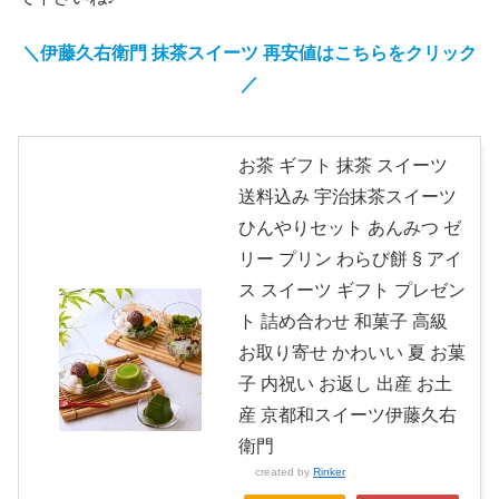
＼伊藤久右衛門 抹茶スイーツ
再安値
はこちらをクリック
／
お茶 ギフト 抹茶 スイーツ
送料込み 宇治抹茶スイーツ
ひんやりセット あんみつ ゼ
リー プリン わらび餅 § アイ
ス スイーツ ギフト プレゼン
ト 詰め合わせ 和菓子 高級
お取り寄せ かわいい 夏 お菓
子 内祝い お返し 出産 お土
産 京都和スイーツ伊藤久右
衛門
created by
Rinker