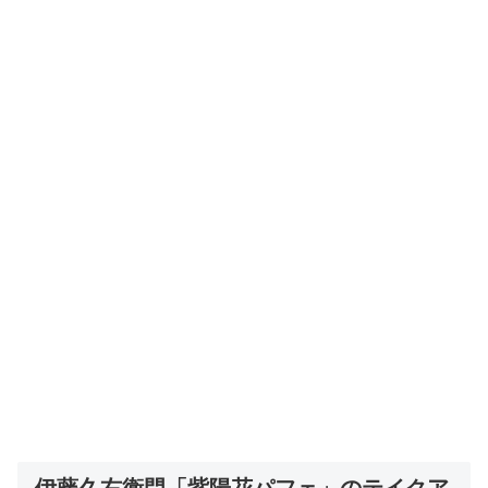
伊藤久右衛門「紫陽花パフェ」のテイクア