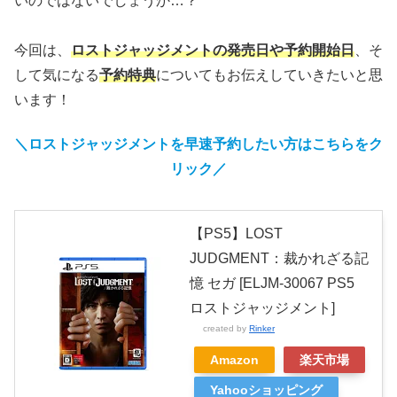
いのではないでしょうか…？
今回は、
ロストジャッジメントの発売日や予約開始日
、そ
して気になる
予約特典
についてもお伝えしていきたいと思
います！
＼ロストジャッジメントを早速予約したい方はこちらを
ク
リック
／
【PS5】LOST
JUDGMENT：裁かれざる記
憶 セガ [ELJM-30067 PS5
ロストジャッジメント]
created by
Rinker
Amazon
楽天市場
Yahooショッピング