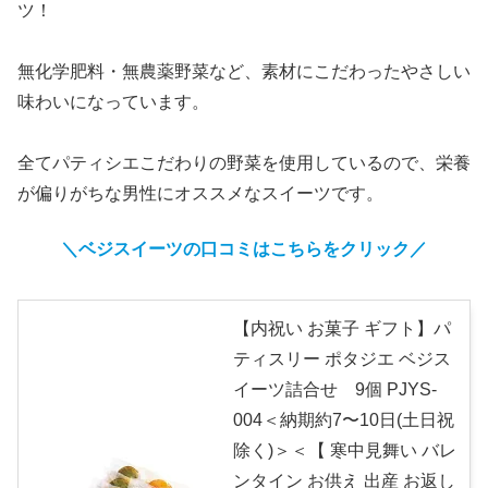
ツ！
無化学肥料・無農薬野菜など、素材にこだわったやさしい
味わいになっています。
全てパティシエこだわりの野菜を使用しているので、栄養
が偏りがちな男性にオススメなスイーツです。
＼ベジスイーツ
の
口コミはこちらをクリック／
【内祝い お菓子 ギフト】パ
ティスリー ポタジエ ベジス
イーツ詰合せ 9個 PJYS-
004＜納期約7〜10日(土日祝
除く)＞＜【 寒中見舞い バレ
ンタイン お供え 出産 お返し