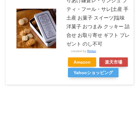
りあけ鎌倉レ・ザンジュ プ
ティ・フール・サレ[土産 手
土産 お菓子 スイーツ]塩味
洋菓子 おつまみ クッキー 詰
合せ お取り寄せ ギフト プレ
ゼント のし不可
created by
Rinker
Amazon
楽天市場
Yahooショッピング