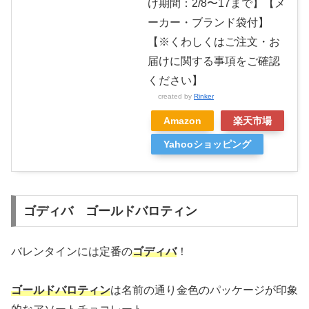
け期間：2/8〜17まで】【メ
ーカー・ブランド袋付】
【※くわしくはご注文・お
届けに関する事項をご確認
ください】
created by
Rinker
Amazon
楽天市場
Yahooショッピング
ゴディバ ゴールドバロティン
バレンタインには定番の
ゴディバ
！
ゴールドバロティン
は名前の通り金色のパッケージが印象