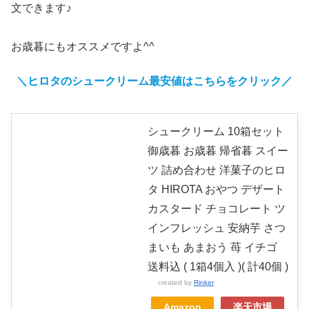
文できます♪
お歳暮にもオススメですよ^^
＼ヒロタのシュークリーム最安値はこちらをクリック／
シュークリーム 10箱セット
御歳暮 お歳暮 帰省暮 スイー
ツ 詰め合わせ 洋菓子のヒロ
タ HIROTA おやつ デザート
カスタード チョコレート ツ
インフレッシュ 安納芋 さつ
まいも あまおう 苺 イチゴ
送料込 ( 1箱4個入 )( 計40個 )
created by
Rinker
Amazon
楽天市場