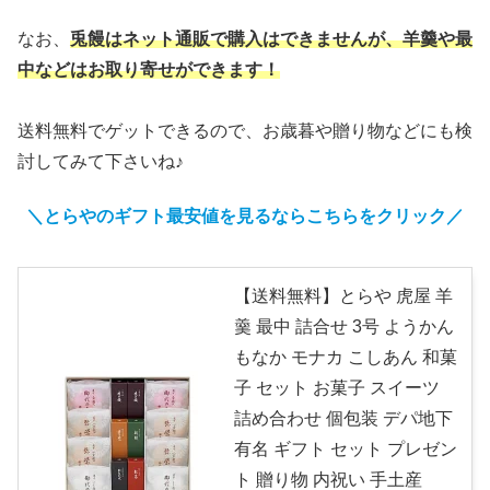
なお、
兎饅はネット通販で購入はできませんが、羊羹や最
中などはお取り寄せができます！
送料無料でゲットできるので、お歳暮や贈り物などにも検
討してみて下さいね♪
＼とらやのギフト最安値を見るならこちらをクリック／
【送料無料】とらや 虎屋 羊
羹 最中 詰合せ 3号 ようかん
もなか モナカ こしあん 和菓
子 セット お菓子 スイーツ
詰め合わせ 個包装 デパ地下
有名 ギフト セット プレゼン
ト 贈り物 内祝い 手土産