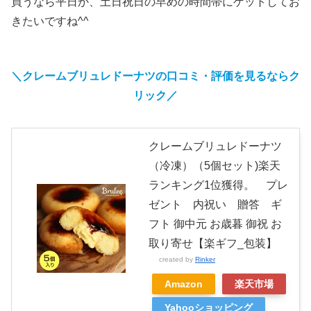
買うなら平日か、土日祝日の早めの時間帯にゲットしてお
きたいですね^^
＼クレームブリュレドーナツの口コミ・評価を見るならク
リック／
クレームブリュレドーナツ
（冷凍）（5個セット)楽天
ランキング1位獲得。 プレ
ゼント 内祝い 贈答 ギ
フト 御中元 お歳暮 御祝 お
取り寄せ【楽ギフ_包装】
created by
Rinker
Amazon
楽天市場
Yahooショッピング