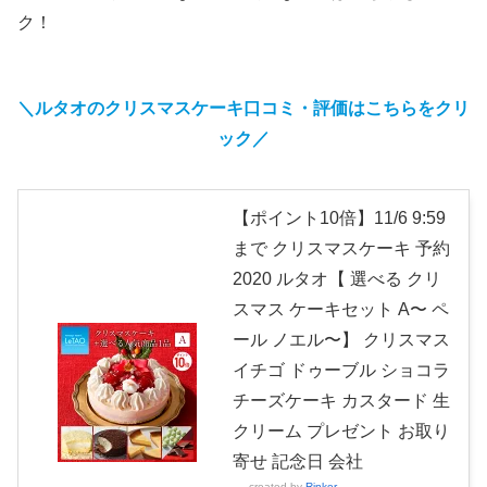
ク！
＼ルタオのクリスマスケーキ口コミ・
評価
はこちらをクリ
ック／
【ポイント10倍】11/6 9:59
まで クリスマスケーキ 予約
2020 ルタオ【 選べる クリ
スマス ケーキセット A〜 ペ
ール ノエル〜】 クリスマス
イチゴ ドゥーブル ショコラ
チーズケーキ カスタード 生
クリーム プレゼント お取り
寄せ 記念日 会社
created by
Rinker