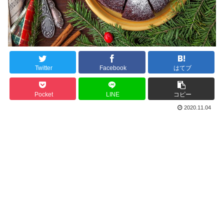
Twitter
Facebook
はてブ
Pocket
LINE
コピー
2020.11.04