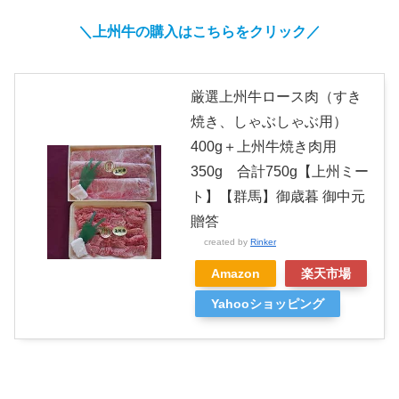
＼上州牛の購入はこちらをクリック／
厳選上州牛ロース肉（すき
焼き、しゃぶしゃぶ用）
400g＋上州牛焼き肉用
350g 合計750g【上州ミー
ト】【群馬】御歳暮 御中元
贈答
created by
Rinker
Amazon
楽天市場
Yahooショッピング