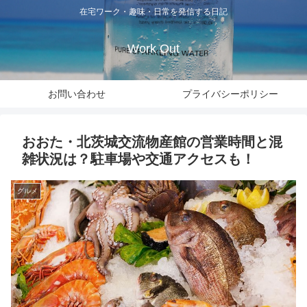
在宅ワーク・趣味・日常を発信する日記
Work Out
お問い合わせ
プライバシーポリシー
おおた・北茨城交流物産館の営業時間と混
雑状況は？駐車場や交通アクセスも！
グルメ