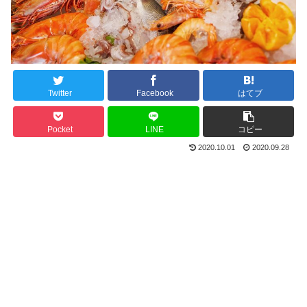
Twitter
Facebook
はてブ
Pocket
LINE
コピー
2020.10.01
2020.09.28