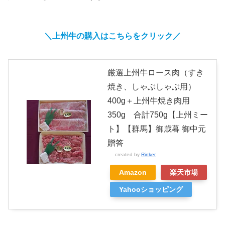
＼上州牛の購入はこちらをクリック／
厳選上州牛ロース肉（すき
焼き、しゃぶしゃぶ用）
400g＋上州牛焼き肉用
350g 合計750g【上州ミー
ト】【群馬】御歳暮 御中元
贈答
created by
Rinker
Amazon
楽天市場
Yahooショッピング