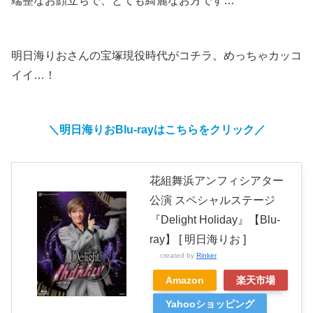
端整なお顔立ちで、とても綺麗なお方です…*^^*
明日海りおさんの宝塚現役時代がコチラ。めっちゃカッコ
イイ…！
＼明日海りおBlu-rayはこちらをクリック／
花組舞浜アンフィシアター
公演 スペシャルステージ
『Delight Holiday』【Blu-
ray】 [ 明日海りお ]
created by
Rinker
Amazon
楽天市場
Yahooショッピング