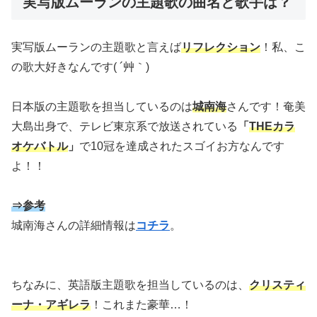
実写版ムーランの主題歌の曲名と歌手は？
実写版ムーランの主題歌と言えば
リフレクション
！私、こ
の歌大好きなんです( ´艸｀)
日本版の主題歌を担当しているのは
城南海
さんです！奄美
大島出身で、テレビ東京系で放送されている
「
THEカラ
オケバトル
」
で10冠を達成されたスゴイお方なんです
よ！！
⇒参考
城南海さんの詳細情報は
コチラ
。
ちなみに、英語版主題歌を担当しているのは、
クリスティ
ーナ・アギレラ
！これまた豪華…！