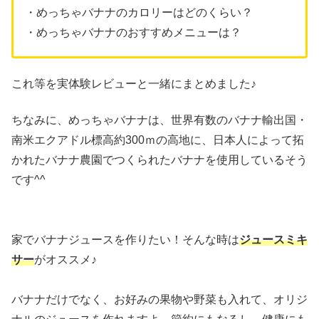
・めっちゃバナナのカロリーはどのくらい？
・めっちゃバナナのおすすめメニューは？
これ等を実体験レビューと一緒にまとめました♪
ちなみに、めっちゃバナナは、世界有数のバナナ輸出国・
南米エクアドル標高約300ｍの高地に、日本人によって拓
かれたバナナ農園でつくられたバナナを使用しているそう
です^^
家でバナナジュースを作りたい！そんな時は
ジュースミキ
サー
がオススメ♪
バナナだけでなく、お好みの果物や野菜も入れて、オリジ