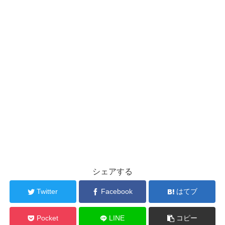
シェアする
Twitter
Facebook
はてブ
Pocket
LINE
コピー