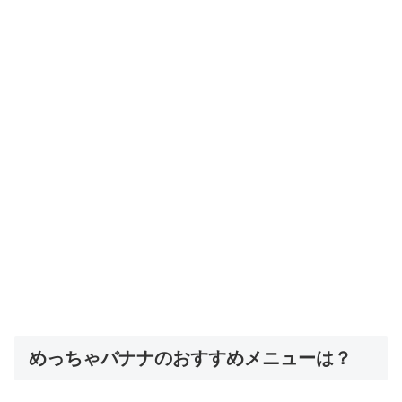
めっちゃバナナのおすすめメニューは？