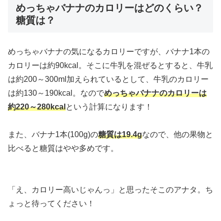
めっちゃバナナのカロリーはどのくらい？
糖質は？
めっちゃバナナの気になるカロリーですが、バナナ1本の
カロリーは約90kcal。そこに牛乳を混ぜるとすると、牛乳
は約200～300ml加えられているとして、牛乳のカロリー
は約130～190kcal。なので
めっちゃバナナのカロリーは
約220～280kcal
という計算になります！
また、バナナ1本(100g)の
糖質は19.4g
なので、他の果物と
比べると糖質はやや多めです。
「え、カロリー高いじゃんっ」と思ったそこのアナタ。ち
ょっと待ってください！