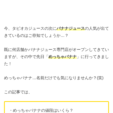
今、タピオカジュースの次に
バナナジュース
の人気が出て
きているのはご存知でしょうか…？
既に何店舗かバナナジュース専門店がオープンしてきてい
ますが、その中で先日「
めっちゃバナナ
」に行ってきまし
た！
めっちゃバナナ…名前だけでも気になりませんか？(笑)
この記事では、
・めっちゃバナナの値段はいくら？