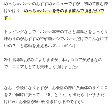
めっちゃバナナのおすすめメニューですが、初めて飲む際
はやはり、
めっちゃバナナをそのまま飲んで頂きたいで
す！
トッピングなしで、バナナ本来の甘さと濃厚さをじっくり
味わうのがおすすめ^^砂糖ナシでバナナだけでこんなに甘
いの？！と感動を覚えるハズ…（#^.^#）
2回目以降は好みによりますが、私はココアが好きなの
で、ココアもとても美味しく頂けました♪
なお、余談になりますが、お会計の際に八面体のサイコロ
を２つ同時に振って、「8」と「7」が出たら（バナナだ
けにw）お会計が500円引きになるのですが…