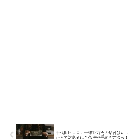
千代田区コロナ一律12万円の給付はいつ
からで対象者は？条件や手続き方法も！