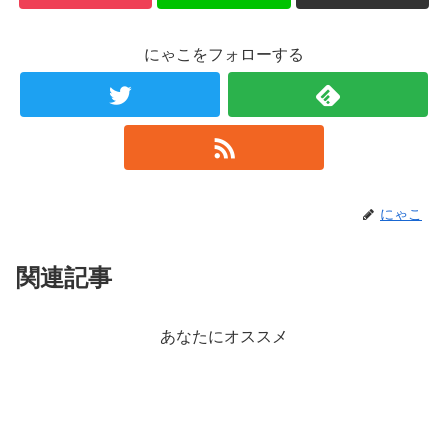
にゃこをフォローする
にゃこ
関連記事
あなたにオススメ