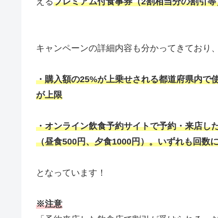
える
プレミアム付食事券（2割相当分の割引等
キャンペーンの詳細内容も分かってきており
・購入額の25%が上乗せされる都道府県内で使
が上限
・オンライン飲食予約サイトで予約・来店し
（昼食500円、夕食1000円）。いずれも回数
となっています！
※注意