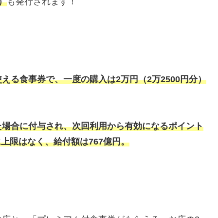
）
も発行されます！
、
える食事券で、一度の購入は2万円（2万2500円分）
た場合に付与され、次回利用から有効になるポイント
に上限はなく、給付額は767億円。