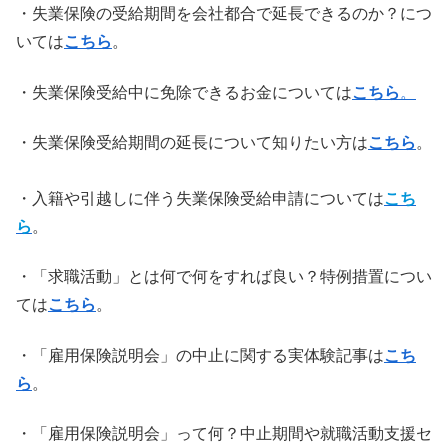
・失業保険の受給期間を会社都合で延長できるのか？につ
いては
こちら
。
・失業保険受給中に免除できるお金については
こちら
。
・失業保険受給期間の延長について知りたい方は
こちら
。
・入籍や引越しに伴う失業保険受給申請については
こち
ら
。
・「求職活動」とは何で何をすれば良い？特例措置につい
ては
こちら
。
・「雇用保険説明会」の中止に関する実体験記事は
こち
ら
。
・「雇用保険説明会」って何？中止期間や就職活動支援セ