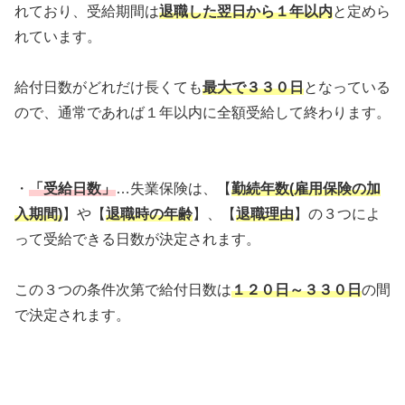
れており、受給期間は
退職した翌日から１年以内
と定めら
れています。
給付日数がどれだけ長くても
最大で３３０日
となっている
ので、通常であれば１年以内に全額受給して終わります。
・
「受給日数」
…失業保険は、【
勤続年数(雇用保険の加
入期間)
】や【
退職時の年齢
】、【
退職理由
】の３つによ
って受給できる日数が決定されます。
この３つの条件次第で給付日数は
１２０日～３３０日
の間
で決定されます。