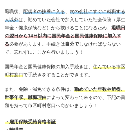
退職後、
配偶者の扶養に入る
、
次の会社にすぐに就職する
人以外
は、勤めていた会社で加入していた社会保険（厚生
年金・健康保険など）から抜けることになるため、
退職日
の翌日から14日以内に国民年金と国民健康保険に加入す
る
必要があります。手続きは
自分で
しなければならない
で、忘れずにここから行いましょう！
国民年金と国民健康保険の加入手続きは、
住んでいる市区
町村窓口
で手続きをすることができます。
また、免除・減免できる条件は、
勤めていた年数や所得、
世帯年収、離職理由
によって変わって来るので、下記の書
類を持って市区町村窓口へ向かいましょう！
・雇用保険受給資格者証
・離職票