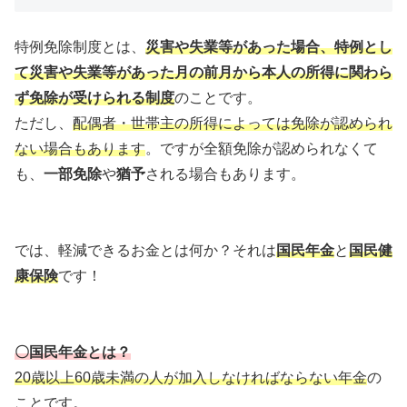
特例免除制度とは、
災害や失業等があった場合、特例とし
て災害や失業等があった月の前月から本人の所得に関わら
ず免除が受けられる制度
のことです。
ただし、
配偶者・世帯主の所得によっては免除が認められ
ない場合もあります
。ですが全額免除が認められなくて
も、
一部免除
や
猶予
される場合もあります。
では、軽減できるお金とは何か？それは
国民年金
と
国民健
康保険
です！
〇国民年金とは？
20歳以上60歳未満の人が加入しなければならない年金
の
ことです。