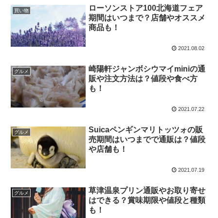
ローソンストア100北海道フェア
買い物
期間はいつまで？店舗やオススメ
商品も！
2021.08.02
崎陽軒ジャンボシウマイminiの通
グルメ
販や注文方法は？値段や食べ方
も！
2021.07.22
Suicaペンギンマリトッツォの販
グルメ
売期間はいつまでで通販は？値段
や店舗も！
2021.07.19
草津温泉プリン通販やお取り寄せ
グルメ
はできる？賞味期限や値段と種類
も！